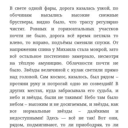
В свете одной фары, дорога казалась узкой, по
обочинам высылись высокие снежные
брустверы, видно было, что трассу регулярно
чистят. Ровных и горизонтальных участков
почти не было, дорога всё время петляла то
влево, то вправо, подъёмы сменяли спуски. От
напряжения спина у Михаила стала мокрой, зато
всё остальное постепенно замерзало, несмотря
на тёплую амуницию. Облачности почти не
было. Звёзды величиной с кулак светили прямо
над головой. Сам космос, казалось, был рядом –
протяни руку и потрогай одно из созвездий! В
других местах, куда забрасывала его судьба, и
небо и звёзды, были не такими! Небо там было
небом – высоким и не досягаемым, и звёзды, как
все нормальные звёзды – далёкими и
недоступными! Здесь — всё не так! Вот они,
рядом, подмигивают, то ли приободряя, то ли