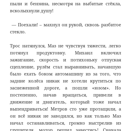
пыли и бензина, несмотря на выбитые стёкла,
всколыхнули душу!
— Поехали! – махнул он рукой, сквозь разбитое
стекло.
Трос натянулся, Маз не чувствуя тяжести, легко
потянул продуктовку. Михаил включил
зажигание, скорость и потихоньку отпуская
сцепление, рулём стал выравнивать, начавшую
было ехать боком автомашину из за того, что
задние колёса никак не хотели крутиться по
заснеженной дороге, а пошли «юзом». Но
постепенно, начав вращаться, привели в
движение и двигатель, который тоже начал
выпендриваться! Метров сто уже протащили, а
он всё никак не заводился, но как только Маз
начал останавливаться, громко выстрелив из
глушителя, мотор решил завестись! Сначала