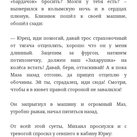
«бардачок» бросить? Мозги у тебя есть? –
вызверился в колымскую ночь и в сердцах
плюнув, Близнюк пошёл к своей машине,
обошёл сзади:
— Юрец, иди помогай, давай трос страховочный
от тягача отцеплять, хорошо что он у меня
длинный. Зацепим за фургон, натянем
потихонечку, должен наш «Захарушка» на
колёса встать! Давай, бери, оттаскивай! А я пока
Маза назад отгоню, да прицеп отцеплю у
обочины. Эй ты, страдалец, иди сюда! Смотри,
чтобы я в кювет правой стороной не завалился!
Он запрыгнул в машину и огромный Маз,
утробно рыкая, начал пятиться назад.
От всей этой суеты, Михаил проснулся и с
тревогой спросил у севшего в кабину Юрку: