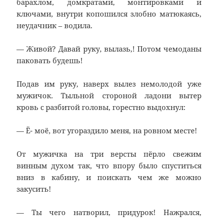
барахлом, домкратами, монтировками и
ключами, внутри копошился злобно матюкаясь,
неудачник – водила.
— Живой? Давай руку, вылазь,! Потом чемоданы
паковать будешь!
Подав им руку, наверх вылез немолодой уже
мужичок. Тыльной стороной ладони вытер
кровь с разбитой головы, горестно выдохнул:
— Ё- моё, вот угораздило меня, на ровном месте!
От мужичка на три версты пёрло свежим
винным духом так, что впору было спуститься
вниз в кабину, и поискать чем же можно
закусить!
— Ты чего натворил, придурок! Нажрался,