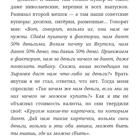
даже николаевские, керенки и всех выпусков.
Развязал второй мешок — а там наши советские
купюры: десятки, пятёрки, разменные… Говорят
мне: «
Вот, говорят, возьми их, они нам не
нужны. Сдаём пушнину в фактории, нам дают
50% деньгами. Возим почту из Якутска, нам
дают 50% денег, ты даешь 50% денег. Приезжаем
в факторию, нам за деньги ничего не дают, даже
понюхать табаку. Скажи, ваша экспедиция на
Зырянке даст нам что-либо за деньги?
» Врать
якутам я не стал, ответил, что нет. Тогда меня
спросили: «
Так зачем же нам деньги, если мы за
них ничего не можем купить?
» Как я им не
объяснял стоимость валюты, но они твердили
своё: «
Кругом какие-то карточки, по которым
дают. Дай нам такие карточки, возьми свои
деньги, возьми и эти оба мешка, может быть
ты знаешь, где их можно сбыть
».