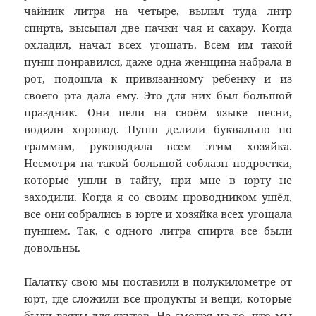
чайник литра на четыре, вылил туда литр
спирта, высыпал две пачки чая и сахару. Когда
охладил, начал всех угощать. Всем им такой
пунш понравился, даже одна женщина набрала в
рот, подошла к привязанному ребенку и из
своего рта дала ему. Это для них был большой
праздник. Они пели на своём языке песни,
водили хоровод. Пунш делили буквально по
граммам, руководила всем этим хозяйка.
Несмотря на такой большой соблазн подростки,
которые ушли в тайгу, при мне в юрту не
заходили. Когда я со своим проводником ушёл,
все они собрались в юрте и хозяйка всех угощала
пуншем. Так, с одного литра спирта все были
довольны.
Палатку свою мы поставили в полукилометре от
юрт, где сложили все продукты и вещи, которые
были взяты для якутов. Не смотря на то, что мы