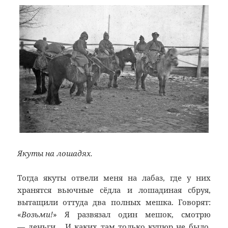
Якуты на лошадях.
Тогда якуты отвели меня на лабаз, где у них
хранятся вьючные сёдла и лошадиная сбруя,
вытащили оттуда два полных мешка. Говорят:
«
Возьми!
»‎ Я развязал один мешок, смотрю
— деньги… И каких там только купюр не было,