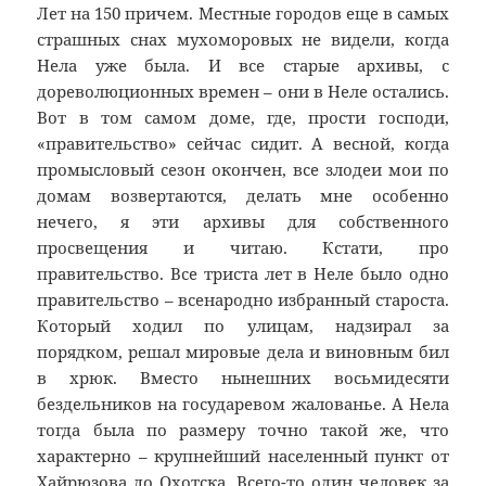
Лет на 150 причем. Местные городов еще в самых
страшных снах мухоморовых не видели, когда
Нела уже была. И все старые архивы, с
дореволюционных времен – они в Неле остались.
Вот в том самом доме, где, прости господи,
«правительство» сейчас сидит. А весной, когда
промысловый сезон окончен, все злодеи мои по
домам возвертаются, делать мне особенно
нечего, я эти архивы для собственного
просвещения и читаю. Кстати, про
правительство. Все триста лет в Неле было одно
правительство – всенародно избранный староста.
Который ходил по улицам, надзирал за
порядком, решал мировые дела и виновным бил
в хрюк. Вместо нынешних восьмидесяти
бездельников на государевом жалованье. А Нела
тогда была по размеру точно такой же, что
характерно – крупнейший населенный пункт от
Хайрюзова до Охотска. Всего-то один человек за