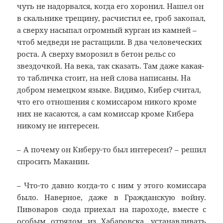
чуть не надорвался, когда его хоронил. Нашел он
в скальнике трещину, расчистил ее, гроб закопал,
а сверху насыпал огромный курган из камней –
чтоб медведи не растащили. В два человеческих
роста. А сверху вморозил в бетон рельс со
звездочкой. На века, так сказать. Там даже какая-
то табличка стоит, на ней слова написаны. На
добром немецком языке. Видимо, Кибер считал,
что его отношения с комиссаром никого кроме
них не касаются, а сам комиссар кроме Кибера
никому не интересен.
– А почему он Киберу-то был интересен? – решил
спросить Маканин.
– Что-то давно когда-то с ним у этого комиссара
было. Наверное, даже в Гражданскую войну.
Пивоваров сюда приехал на пароходе, вместе с
особым отрядом из Хабаровска, устанавливать