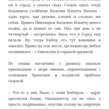
он в город, а поехал сюда. Стояло здесь тогда
бедняцкое стойбище Василия Ильича Попова –
одна юрта, три десятка оленей и столько же
собак. Привез Пивоваров Василию Ильичу много
водки, да и выпил ее сам. Пил три дня, а на
четвертый – застрелился. Знал, что в Город ему
нельзя. Ну, тогда Кибер его тут камнями и
завалил. Прямо на том месте, где комиссар любил
посиживать – с биноклем и горькой кружкой.
По окнам вагончика с размаху вмазало
пришедшим с моря ливнем, перемешанным с
солеными брызгами и поднятой прибоем
галькой.
– Что-то у них было, с этим Кибером, – вдруг
проснулся Бацик. Оказывается, он не спал, а
просто подремывал, опустив голову на широкую