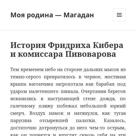
Моя родина — Магадан
МЕНЮ
И
ВИДЖЕТЫ
История Фридриха Кибера
и комиссара Пивоварова
Тем временем небо на стороне дальних мысов из
темно-серого превратилось в черное, жестяная
крыша вагончика загрохотала как барабан под
ударом налетевшего шквала. Очертания берегов
исказились в наступающей стене дождя, по
галечному пляжу побежал небольшой юркий
смерч. Воздух намок и натянулся, как тугая
парусина отсыревшей палатки. Казалось,
достаточно дотронуться до него чем-то острым,
как он порвется и впустит сквозь себя на эти