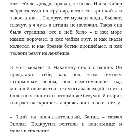
как сейчас. Дождя, правда, не было. И дед Кибер
забрался туда на крутояр, встал со скрипкой – и
такое понес… Говорят, от музыки люди, бывает,
плачут, а я чуть в штаны не наложил. Такая она
была страшная, все в ней было – и как море
камни ворочает, и как чайки орут, и как скалы
колются, и как бревна ботик прошибают, и как
тюлени ревут на лежбище.
В этот момент и Маканину стало страшно. Он
представил себе, как под этим темным
штормовым небом, под взметнувшейся над
могилой неизвестного комиссара звездой стоит в
болотных сапогах и штормовке безумный старик
и играет на скрипке – и дрожь пошла по его телу.
– Экий ты впечатлительный, Бацик, – сказал
Эполит. Подкрутил вентиль в капельнице и
полез в спальник.