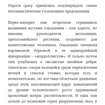
Отроги сразу принялись подтверждать самые
пессимистические Соловьиные предсказания.
Перво-наперво они встретили странников
мощными кустами ольшаника – еще одного, по
мнению руководителя экспедиции,
препоганейшего растения, созданного для
изничтожения человеков. Ольшаник сменился
карликовой березкой в ее наимерзейшей
инкарнации – «мордохлыстом». И только потом
они углубились в смолистые хвойные дебри,
тщательно следуя вьющейся среди переплетения
ветвей и стволов стежке, которая хоть и
незначительно, но все-таки облегчала движение
среди этой, напоминающей вдруг вымахавший
до уровня человеческого роста пружинный
кроватный матрас растительности. И едва они
дошли до подножия серых разрушенных скал, в