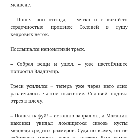
медведе.
– Пошел вон отсюда, – мягко и с какой-то
сердечностью произнес Соловей в гущу
кедровых веток.
Послышался непонятный треск.
– Собрал вещи и ушел, – уже настойчивее
попросил Владимир.
Треск усилился – теперь уже через него ясно
различалось частое пыхтение. Соловей поднял
отрез к плечу.
– Пошел нафуй! – истошно заорал он, и Маканин
наконец увидал ломящегося сквозь кусты
медведя средних размеров. Судя по всему, он не
собирался менять курс и должен был самое