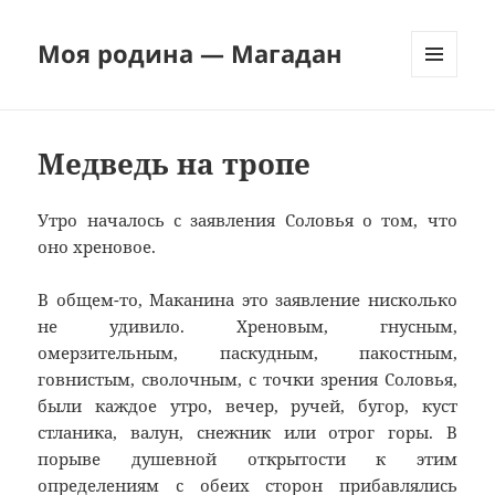
Моя родина — Магадан
МЕНЮ
И
ВИДЖЕТЫ
Медведь на тропе
Утро началось с заявления Соловья о том, что
оно хреновое.
В общем-то, Маканина это заявление нисколько
не удивило. Хреновым, гнусным,
омерзительным, паскудным, пакостным,
говнистым, сволочным, с точки зрения Соловья,
были каждое утро, вечер, ручей, бугор, куст
стланика, валун, снежник или отрог горы. В
порыве душевной открытости к этим
определениям с обеих сторон прибавлялись