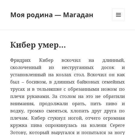
Моя родина — Магадан
МЕНЮ
И
ВИДЖЕТЫ
Кибер умер…
Фридрих Кибер вскочил на длинный,
сколоченный из неструганных досок и
установленный на козлах стол. Вскочил он как
был – босиком, в длинных байковых семейных
трусах и в тельняшке с обрезанными ножом по
плечи рукавами. За столом на это не обратили
внимания, продолжали орать, пить пиво и
водку, громко смеяться, хлопать друг друга по
плечам. Кибер стукнул ногой, отчего огромная
кружка пива опрокинулась на колени Сереге
Зотову, который выругался и попытался за ногу