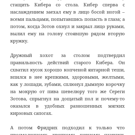
стащить Кибера со стола. Кибер сперва с
наслаждением заехал ему в лицо босой ногой –
всеми пальцами, попытавшись попасть в глаза; а
потом, когда Зотов охнул и закрыл лицо руками,
вылил ему на голову стоявшую рядом вторую
кружку.
Дружный хохот за столом подтвердил
правильность действий старого Кибера. Он
схватил кусок хорошо копченой янтарной теши,
впился в нее крепкими, здоровыми, желтыми,
как у лошади, зубами, сплюнул дымную корочку
на мокрую от пива шевелюру того же Сереги
Зотова, спрыгнул на дощатый пол и почему-то
оказался в удобных разношенных мягких
кирзовых сапогах.
А потом Фридрих подходил к только что
просмоленному, крепкому, черному снаружи,