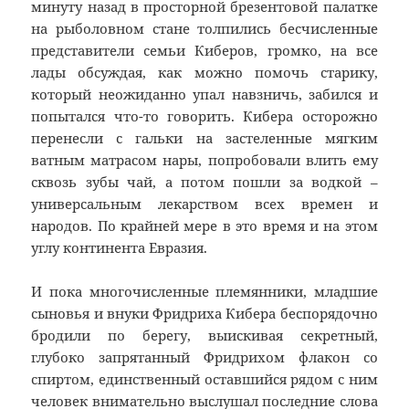
минуту назад в просторной брезентовой палатке
на рыболовном стане толпились бесчисленные
представители семьи Киберов, громко, на все
лады обсуждая, как можно помочь старику,
который неожиданно упал навзничь, забился и
попытался что-то говорить. Кибера осторожно
перенесли с гальки на застеленные мягким
ватным матрасом нары, попробовали влить ему
сквозь зубы чай, а потом пошли за водкой –
универсальным лекарством всех времен и
народов. По крайней мере в это время и на этом
углу континента Евразия.
И пока многочисленные племянники, младшие
сыновья и внуки Фридриха Кибера беспорядочно
бродили по берегу, выискивая секретный,
глубоко запрятанный Фридрихом флакон со
спиртом, единственный оставшийся рядом с ним
человек внимательно выслушал последние слова