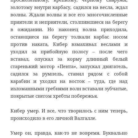
золотому внутри карбасу, садился на весла, ждал
волны. Ждали волны и все его многочисленные
приятели и неприятели, столпившиеся на берегу
в ожидании. Но наконец волна приходила,
остающиеся на берегу толкали карбас носом
против наката, Кибер взмахивал веслами и
уходил за прибойную полосу – после чего
вставал, опускал за корму длинный белый
старенький мотор «Пента», запускал двигатель,
садился за румпель, ставил рядом с собой
карабин и уходил на восток – туда, где над
изломанными гребнями волн вставали зубчатые,
покрытые снегом хребты побережья.
Кибер умер. И все, что творилось с ним теперь,
происходило в его личной Валгалле.
Умер он, правда, как-то не вовремя. Буквально