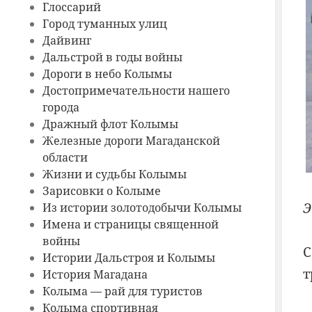
Глоссарий
Город туманных улиц
Дайвинг
Дальстрой в годы войны
Дороги в небо Колымы
Достопримечательности нашего
города
Дражный флот Колымы
Железные дороги Магаданской
области
Жизни и судьбы Колымы
Зарисовки о Колыме
Э
Из истории золотодобычи Колымы
Имена и страницы священной
войны
С
Истории Дальстроя и Колымы
т
История Магадана
Колыма — рай для туристов
Колыма спортивная