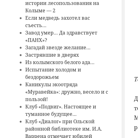
истории лесопользования на
Колыме — 2
Если медведь захотел вас
съесть…
Завод умер… Да здравствует
«ПАНХ»?
Загадай звезде желание…
Застрявшие в дверях
Из колымского белого ада…
Испытание холодом и
бездорожьем
Т
Каникулы экоотряда
«Муравейка»: дружно, весело и с
Д
пользой!
Клуб «Подвиг». Настоящее и
т
туманное будущее…
М
Клуб «Диалог» при Ольской
р
районной библиотеке им. И.А.
Варрена отмечает юбилей