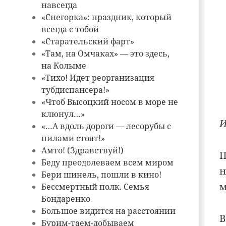
навсегда
«Снегорка»: праздник, который
всегда с тобой
«Старательский фарт»
«Там, на Омчаках» — это здесь,
на Колыме
«Тихо! Идет реорганизация
тубдиспансера!»
«Чтоб Высоцкий носом в море не
клюнул…»
И
«…А вдоль дороги — лесорубы с
пилами стоят!»
Амто! (Здравствуй!)
П
Беду преодолеваем всем миром
н
Бери шинель, пошли в кино!
м
Бессмертный полк. Семья
Бондаренко
Большое видится на расстоянии
В
Бурим-таем-добываем