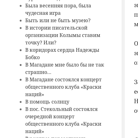
э
Была весенняя пора, была
чудесная игра
п
Быть или не быть музею?
м
В истории писательской
организации Колымы ставим
точку? Или?
О
В коридорах сердца Надежды
э
Бобко
о
В Магадане мне было бы не так
страшно…
В Магадане состоялся концерт
З
общественного клуба «Краски
е
наций»
Н
В помощь солнцу
В пос. Стекольный состоялся
о
очередной концерт
общественного клуба «Краски
наций»