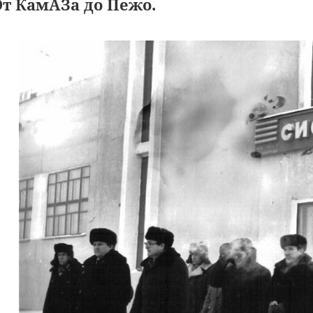
От КамАЗа до Пежо.