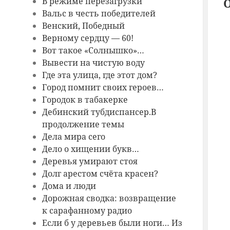
В режиме перезагрузки
Вальс в честь победителей
Венский, Победный
Верному сердцу — 60!
Вот такое «Солнышко»…
Вывести на чистую воду
Где эта улица, где этот дом?
Город помнит своих героев…
Городок в табакерке
Дебинский тубдиспансер.В
продолжение темы
Дела мира сего
Дело о хищении букв…
Деревья умирают стоя
Долг арестом счёта красен?
Дома и люди
Дорожная сводка: возвращение
к сарафанному радио
Если б у деревьев были ноги… Из