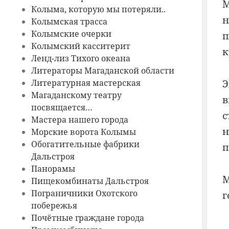
М
Колыма, которую мы потеряли..
н
Колымская трасса
Колымские очерки
п
Колымский касситерит
к
Ленд-лиз Тихого океана
Литераторы Магаданской области
Э
Литературная мастерская
Магаданскому театру
в
посвящается…
с
Мастера нашего города
н
Морские ворота Колымы
Обогатительные фабрики
п
Дальстроя
Панорамы
М
Пищекомбинаты Дальстроя
Пограничники Охотского
г
побережья
Почётные граждане города