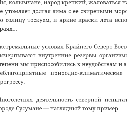
ы, колымчане, народ крепкий, жаловаться на
е утомляет долгая зима с ее свирепыми мо
о солнцу тоскуем, и яркие краски лета всп
раях…
кстремальные условия Крайнего Северо-Восто
ычерпывают внутренние резервы организма
тепени мы приспособились к неудобствам и а
еблагоприятные природно-климатические
рогрессу.
ноголетняя деятельность северной испыта
ороде Сусумане — наглядный тому пример.