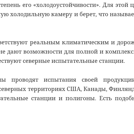
тепень его «холодоустойчивости». Для этой 
ю холодильную камеру и берет, что называе
тветствуют реальным климатическим и доро
 не дают возможности для полной и комплек
ществуют северные испытательные станции.
мы проводят испытания своей продукци
 северных территориях США, Канады, Финлян
тательные станции и полигоны. Есть подо