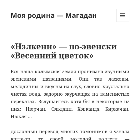
Моя родина — Магадан
МЕНЮ
И
ВИДЖЕТЫ
«Нэлкени» — по-эвенски
«Весенний цветок»
Вся наша колымская земля пронизана звучными
эвенскими названиями. Они так ласковы,
мелодичны и вкусны на слух, словно хрустально
чистая вода, задорно журчащая на каменистых
перекатах. Вслушайтесь хотя бы в некоторые из
них: Нюрчан, Ольдяни, Хэвкандя, Биркачан,
Нюкля …
Дословный перевод многих томонимов я узнала
когда-то от своей молодой коллеги —