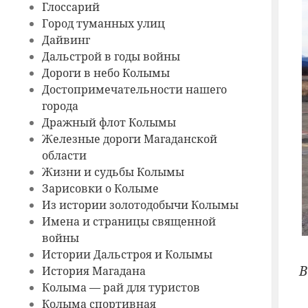
Глоссарий
Город туманных улиц
Дайвинг
Дальстрой в годы войны
Дороги в небо Колымы
Достопримечательности нашего
города
Дражный флот Колымы
Железные дороги Магаданской
области
Жизни и судьбы Колымы
Зарисовки о Колыме
Из истории золотодобычи Колымы
Имена и страницы священной
войны
Истории Дальстроя и Колымы
В
История Магадана
Колыма — рай для туристов
Колыма спортивная