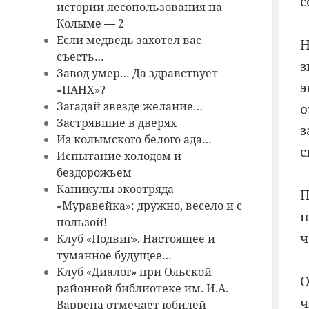
с
истории лесопользования на
Колыме — 2
Если медведь захотел вас
Н
съесть…
з
Завод умер… Да здравствует
э
«ПАНХ»?
Загадай звезде желание…
о
Застрявшие в дверях
з
Из колымского белого ада…
с
Испытание холодом и
бездорожьем
Каникулы экоотряда
П
«Муравейка»: дружно, весело и с
п
пользой!
ч
Клуб «Подвиг». Настоящее и
туманное будущее…
Клуб «Диалог» при Ольской
О
районной библиотеке им. И.А.
ч
Варрена отмечает юбилей