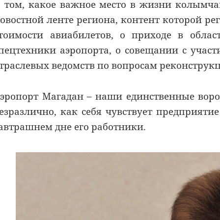
 том, какое важное место в жизни колымча
овостной ленте региона, контент которой р
тоимости авиабилетов, о приходе в обла
пецтехники аэропорта, о совещании с учас
траслевых ведомств по вопросам реконструк
эропорт Магадан – наши единственные воро
езразлично, как себя чувствует предприяти
автрашнем дне его работники.