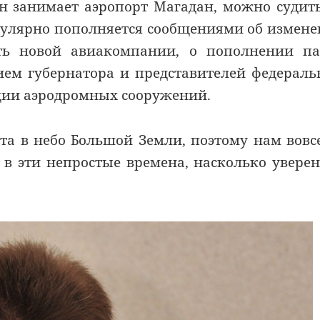
н занимает аэропорт Магадан, можно судит
егулярно пополняется сообщениями об измен
сть новой авиакомпании, о пополнении п
тием губернатора и представителей федерал
ции аэродромных сооружений.
та в небо Большой Земли, поэтому нам вовс
е в эти непростые времена, насколько увере