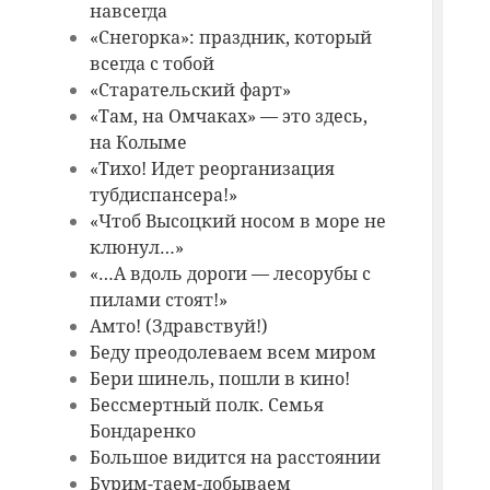
навсегда
«Снегорка»: праздник, который
всегда с тобой
«Старательский фарт»
«Там, на Омчаках» — это здесь,
на Колыме
«Тихо! Идет реорганизация
тубдиспансера!»
«Чтоб Высоцкий носом в море не
клюнул…»
«…А вдоль дороги — лесорубы с
пилами стоят!»
Амто! (Здравствуй!)
Беду преодолеваем всем миром
Бери шинель, пошли в кино!
Бессмертный полк. Семья
Бондаренко
Большое видится на расстоянии
Бурим-таем-добываем