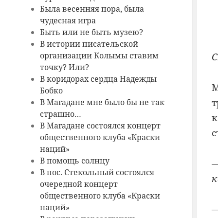
Была весенняя пора, была
чудесная игра
Быть или не быть музею?
В истории писательской
организации Колымы ставим
С
точку? Или?
В коридорах сердца Надежды
М
Бобко
т
В Магадане мне было бы не так
страшно…
к
В Магадане состоялся концерт
с
общественного клуба «Краски
наций»
В помощь солнцу
—
В пос. Стекольный состоялся
к
очередной концерт
общественного клуба «Краски
наций»
—