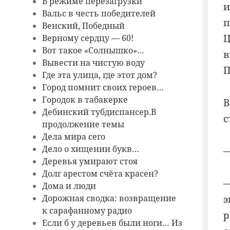
В режиме перезагрузки
и
Вальс в честь победителей
п
Венский, Победный
Ц
Верному сердцу — 60!
Вот такое «Солнышко»…
в
Вывести на чистую воду
П
Где эта улица, где этот дом?
Город помнит своих героев…
Городок в табакерке
В
Дебинский тубдиспансер.В
с
продолжение темы
Дела мира сего
Дело о хищении букв…
—
Деревья умирают стоя
Долг арестом счёта красен?
—
Дома и люди
э
Дорожная сводка: возвращение
к сарафанному радио
р
Если б у деревьев были ноги… Из