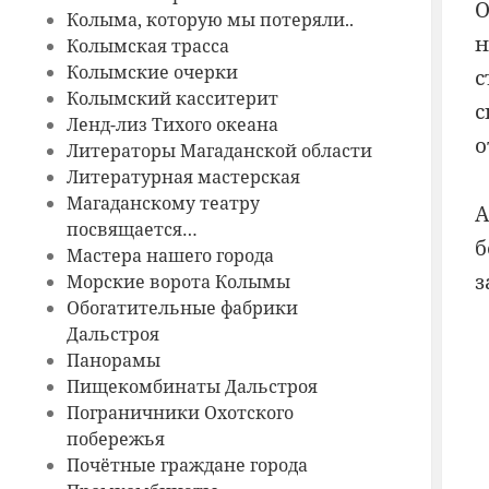
О
Колыма, которую мы потеряли..
н
Колымская трасса
Колымские очерки
с
Колымский касситерит
с
Ленд-лиз Тихого океана
о
Литераторы Магаданской области
Литературная мастерская
Магаданскому театру
А
посвящается…
б
Мастера нашего города
з
Морские ворота Колымы
Обогатительные фабрики
Дальстроя
Панорамы
Пищекомбинаты Дальстроя
Пограничники Охотского
побережья
Почётные граждане города