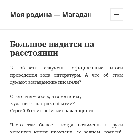
Моя родина — Магадан
МЕНЮ
И
ВИДЖЕТЫ
Большое видится на
расстоянии
В области озвучены официальные итоги
проведения года литературы. А что об этом
думают магаданские писатели?
С того и мучаюсь, что не пойму –
Куда несет нас рок событий?
Сергей Есенин, «Письмо к женщине»
Часто так бывает, когда возьмешь в руки
хорошую книгу: прочтешь ее залпом, взахлеб,