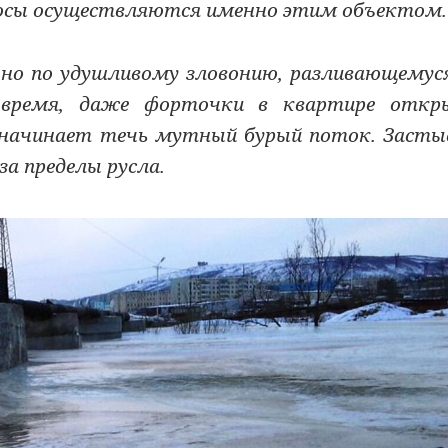
росы осуществляются именно этим объектом.
но по удушливому зловонию, разливающемус
 время, даже форточки в квартире откр
 начинает течь мутный бурый поток. Засты
за пределы русла.