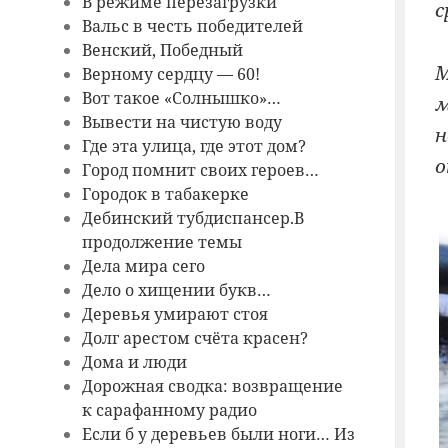
В режиме перезагрузки
с
Вальс в честь победителей
Венский, Победный
М
Верному сердцу — 60!
Вот такое «Солнышко»…
м
Вывести на чистую воду
н
Где эта улица, где этот дом?
о
Город помнит своих героев…
Городок в табакерке
Дебинский тубдиспансер.В
продолжение темы
Дела мира сего
Дело о хищении букв…
Деревья умирают стоя
Долг арестом счёта красен?
Дома и люди
Дорожная сводка: возвращение
к сарафанному радио
Если б у деревьев были ноги… Из