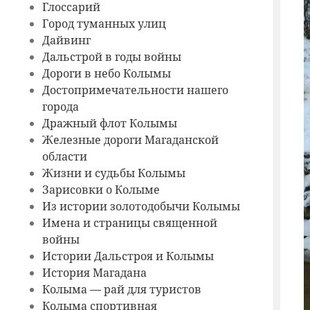
Глоссарий
Город туманных улиц
Дайвинг
Дальстрой в годы войны
Дороги в небо Колымы
Достопримечательности нашего
города
Дражный флот Колымы
Железные дороги Магаданской
области
Жизни и судьбы Колымы
Зарисовки о Колыме
Из истории золотодобычи Колымы
Имена и страницы священной
войны
Истории Дальстроя и Колымы
История Магадана
Колыма — рай для туристов
Колыма спортивная