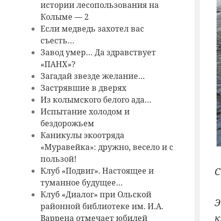
истории лесопользования на
Колыме — 2
Если медведь захотел вас
съесть…
Завод умер… Да здравствует
«ПАНХ»?
Загадай звезде желание…
Застрявшие в дверях
Из колымского белого ада…
Испытание холодом и
бездорожьем
Каникулы экоотряда
«Муравейка»: дружно, весело и с
пользой!
С
Клуб «Подвиг». Настоящее и
туманное будущее…
Клуб «Диалог» при Ольской
Э
районной библиотеке им. И.А.
к
Варрена отмечает юбилей