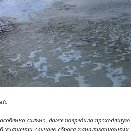
ый.
 особенно сильно, даже повредила проходящую
 учащении случаев сброса канализационных 