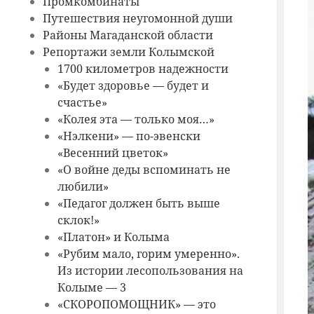
Промкомбинаты
Путешествия неугомонной души
Районы Магаданской области
Репортажи земли Колымской
1700 километров надежности
«Будет здоровье — будет и
счастье»
«Колея эта — только моя…»
«Нэлкени» — по-эвенски
«Весенний цветок»
«О войне деды вспоминать не
любили»
«Педагог должен быть выше
склок!»
«Платон» и Колыма
«Рубим мало, горим умеренно».
Из истории лесопользования на
Колыме — 3
«СКОРОПОМОЩНИК» — это