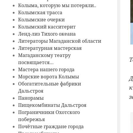
Колыма, которую мы потеряли..
Колымская трасса
Колымские очерки
Колымский касситерит
Ленд-лиз Тихого океана
Литераторы Магаданской области
Литературная мастерская
Магаданскому театру
Т
посвящается…
Мастера нашего города
Морские ворота Колымы
Обогатительные фабрики
к
Дальстроя
з
Панорамы
Пищекомбинаты Дальстроя
Пограничники Охотского
побережья
Почётные граждане города