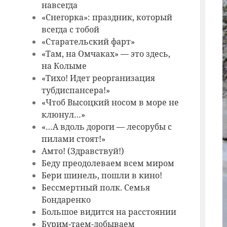
навсегда
«Снегорка»: праздник, который
всегда с тобой
«Старательский фарт»
«Там, на Омчаках» — это здесь,
на Колыме
«Тихо! Идет реорганизация
тубдиспансера!»
«Чтоб Высоцкий носом в море не
клюнул…»
«…А вдоль дороги — лесорубы с
пилами стоят!»
Амто! (Здравствуй!)
Беду преодолеваем всем миром
Бери шинель, пошли в кино!
Бессмертный полк. Семья
Бондаренко
Большое видится на расстоянии
Бурим-таем-добываем