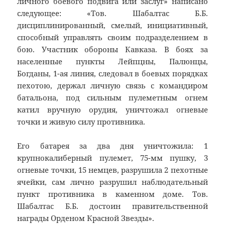
личного боевого подвига или заслуг» написано
следующее: «Тов. Шабалтас Б.Б.
дисциплинированный, смелый, инициативный,
способный управлять своим подразделением в
бою. Участник обороны Кавказа. В боях за
населенные пункты Лейпцны, Палюнцы,
Богданы, 1-ая линия, следовал в боевых порядках
пехотою, держал личную связь с командиром
батальона, под сильным пулеметным огнем
катил вручную орудия, уничтожал огневые
точки и живую силу противника.
Его батарея за два дня уничтожила: 1
крупнокалиберный пулемет, 75-мм пушку, 3
огневые точки, 15 немцев, разрушила 2 пехотные
ячейки, сам лично разрушил наблюдательный
пункт противника в каменном доме. Тов.
Шабалтас Б.Б. достоин правительственной
награды Орденом Красной Звезды».