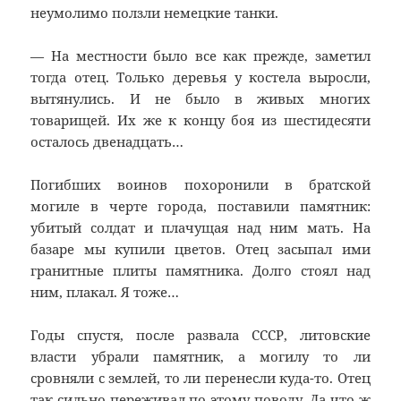
неумолимо ползли немецкие танки.
— На местности было все как прежде, заметил
тогда отец. Только деревья у костела выросли,
вытянулись. И не было в живых многих
товарищей. Их же к концу боя из шестидесяти
осталось двенадцать…
Погибших воинов похоронили в братской
могиле в черте города, поставили памятник:
убитый солдат и плачущая над ним мать. На
базаре мы купили цветов. Отец засыпал ими
гранитные плиты памятника. Долго стоял над
ним, плакал. Я тоже…
Годы спустя, после развала СССР, литовские
власти убрали памятник, а могилу то ли
сровняли с землей, то ли перенесли куда-то. Отец
так сильно переживал по этому поводу. Да что ж