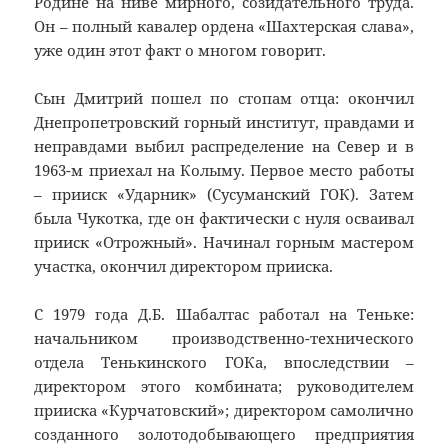
Родине на ниве мирного, созидательного труда.
Он – полный кавалер ордена «Шахтерская слава»,
уже один этот факт о многом говорит.
Сын Дмитрий пошел по стопам отца: окончил
Днепропетровский горный институт, правдами и
неправдами выбил распределение на Север и в
1963-м приехал на Колыму. Первое место работы
– прииск «Ударник» (Сусуманский ГОК). Затем
была Чукотка, где он фактически с нуля осваивал
прииск «Отрожный». Начинал горным мастером
участка, окончил директором прииска.
С 1979 года Д.Б. Шабалтас работал на Теньке:
начальником производственно-технического
отдела Тенькинского ГОКа, впоследствии –
директором этого комбината; руководителем
прииска «Курчатовский»; директором самолично
созданного золотодобывающего предприятия