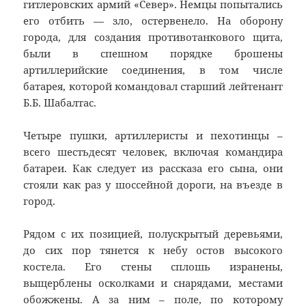
гитлеровских армий «Север». Немцы попытались
его отбить — зло, остервенело. На оборону
города, для создания противотанкового щита,
были в спешном порядке брошены
артиллерийские соединения, в том числе
батарея, которой командовал старший лейтенант
Б.Б. Шабалтас.
Четыре пушки, артиллеристы и пехотинцы –
всего шестьдесят человек, включая командира
батареи. Как следует из рассказа его сына, они
стояли как раз у шоссейной дороги, на въезде в
город.
Рядом с их позицией, полускрытый деревьями,
до сих пор тянется к небу остов высокого
костела. Его стены сплошь изранены,
выщерблены осколками и снарядами, местами
обожжены. А за ним – поле, по которому