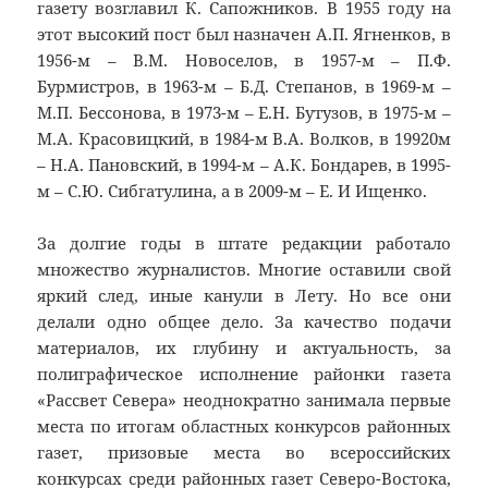
газету возглавил К. Сапожников. В 1955 году на
этот высокий пост был назначен А.П. Ягненков, в
1956-м – В.М. Новоселов, в 1957-м – П.Ф.
Бурмистров, в 1963-м – Б.Д. Степанов, в 1969-м –
М.П. Бессонова, в 1973-м – Е.Н. Бутузов, в 1975-м –
М.А. Красовицкий, в 1984-м В.А. Волков, в 19920м
– Н.А. Пановский, в 1994-м – А.К. Бондарев, в 1995-
м – С.Ю. Сибгатулина, а в 2009-м – Е. И Ищенко.
За долгие годы в штате редакции работало
множество журналистов. Многие оставили свой
яркий след, иные канули в Лету. Но все они
делали одно общее дело. За качество подачи
материалов, их глубину и актуальность, за
полиграфическое исполнение районки газета
«Рассвет Севера» неоднократно занимала первые
места по итогам областных конкурсов районных
газет, призовые места во всероссийских
конкурсах среди районных газет Северо-Востока,